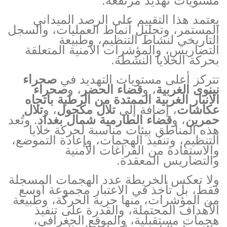
مستويات تهديد مرتفعة.
يعتمد هذا التقييم على الرصد الميداني
المستمر، وتحليل أنماط العمليات، والسجل
التاريخي لنشاط التنظيم، وطبيعة
التضاريس، والمؤشرات الأمنية المتعلقة
بحركة الخلايا النشطة.
تتركز أعلى مستويات التهديد في
صحراء
نينوى الغربية
، و
قضاء الحضر
، و
صحراء
الأنبار الغربية الممتدة من الرطبة باتجاه
عكاشات
، إضافة إلى
تلال مكحول
، و
تلال
حمرين
، و
قضاء الطارمية شمال بغداد
. وتُعد
هذه المناطق بيئات مناسبة لحركة خلايا
التنظيم، وتنفيذ الهجمات، وإعادة التموضع،
والاستفادة من الفراغات الأمنية
والتضاريس المعقدة.
ولا تعكس الخريطة عدد الهجمات المسجلة
فقط، بل تأخذ في الاعتبار مجموعة أوسع
من المؤشرات، منها حرية الحركة، وطبيعة
الأهداف المحتملة، والقدرة على تنفيذ
هجمات مستقبلية، والموقع الجغرافي،