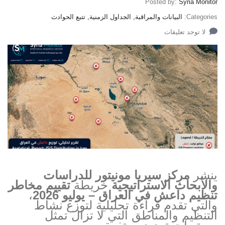
Posted by:
Syria Monitor
Categories:
البيانات والمراقبة, الجداول الزمنية, تتبع الحوادث
لا توجد تعليقات
ينشر
مركز سيريا مونيتور للدراسات
والأبحاث الاستراتيجية
خريطة
تقييم مخاطر
تنظيم داعش في العراق – يوليو 2026
،
والتي تقدم قراءة تحليلية لتوزع نشاط
التنظيم والمناطق التي لا تزال تمثل