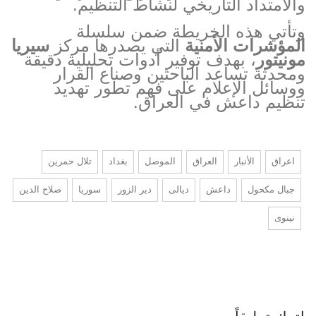
والامتداد التاريخي لنشاط التنظيم.
وتأتي هذه الخريطة ضمن سلسلة
المؤشرات الأمنية
التي يصدرها مركز
سيريا
مونيتور
، بهدف توفير أدوات تحليلية دقيقة
ومحدثة تساعد الباحثين وصناع القرار
ووسائل الإعلام على فهم تطور تهديد
تنظيم داعش في العراق.
اعراق
الأنبار
العراق
الموصل
بغداد
تلال حمرين
جبال مكحول
داعش
ديالى
دير الزور
سوريا
صلاح الدين
نينوى