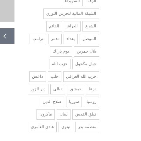
الرقة
السويداء
الشبكة المالية للحرس الثوري
الشرع
العراق
القائم
الموصل
بغداد
تدمر
ترامب
تلال حمرين
توم باراك
جبال مكحول
حزب الله
حزب الله العراقي
حلب
داعش
درعا
دمشق
ديالى
دير الزور
روسيا
سوريا
صلاح الدين
فيلق القدس
لبنان
ماكرون
منظمة بدر
نينوى
هادي العامري