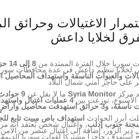
مرار الاغتيالات وحرائق ا
رق لخلايا داعش
سوريا خلال الفترة الممتدة من
8 إلى 14 حزيران/يونيو 2026
ي لخلايا تنظيم داعش في عدة محافظات سورية،
يالات والعبوات الناسفة واستهداف المحاصيل ال
 على حاجز أمني شمال البلاد
 مركز
Syria Monitor
ما لا يقل عن
9 حوادث أمنية
الأسبوع، توزعت بين
4 عمليات اغتيال واستهد
 حرائق استهدفت محاصيل وأراضٍ زراعية
ت أبرز الحوادث
استهداف باص مبيت تابع لل
جنة جنوب إدلب
، واغتيال شخص يُعتقد أنه مر
دير الزور، إضافة إلى اغتيال عنصر من الأمن
استهدف حاجزاً مشتركاً لقوات سوريا الديمقر