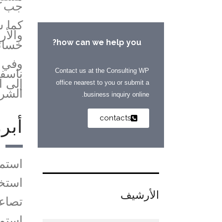
جب ا
كما 
والأر
how can we help you?
خسائر
وفي م
Contact us at the Consulting WP
ناسفة
إلى ا
office nearest to you or submit a
الشرق
business inquiry online.
contacts
أبر
استم
استخد
الأرشيف
تصاع
استمر