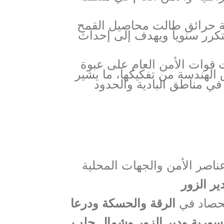
حرائق طالت محاصيل القمح
كرر سنوياً ويهدف إلى إحداث
 قوات الأمن العام على عبوة
الهندسة من تفكيكها، ما يشير
ي مناطق البادية والحدود
اصر الأمن والجهات المحلية
ير الزور
لحصاد في
الرقة والحسكة ودرعا
السورية ودير الزور وشمال حلب