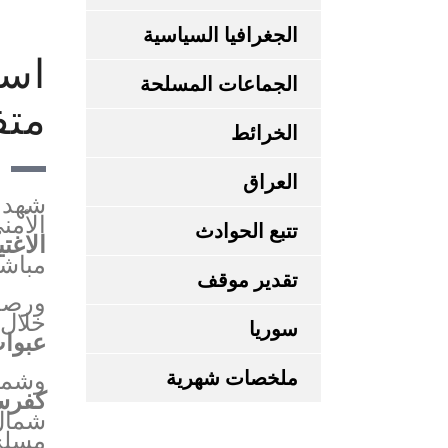
الجغرافيا السياسية
است
الجماعات المسلحة
متف
الخرائط
العراق
شهدت 
الأمن
تتبع الحوادث
الاغت
مباشر
تقدير موقف
ورصد
خلال 
سوريا
عبوات ناسفة، و3
ملخصات شهرية
وشمل
كفرس
شمال 
مسلح 