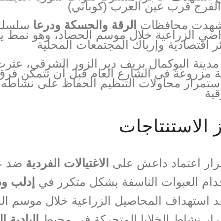
لفرج قرب عين العرب (كوباني)
شهدت محافظات
الرقة والحسكة ودرعا
سلسلة 
اضي الزراعية خلال موسم الحصاد، وهو نمط يت
 اقتصادية وإرباك المجتمعات المحلية
دينة البوكمال بريف دير الزور الشرقي، عثرت
 مزروعة في الشارع العام قبل أن تتمكن فرق 
ستمرار محاولات التنظيم الحفاظ على نشاطه ف
ية
ز الاستنتاجات
رار اعتماد داعش على
الاغتيالات الفردية
ضد عن
ام العبوات الناسفة بشكل متكرر في
إدلب ود
د استهداف المحاصيل الزراعية خلال موسم ا
ار نشاط الخلايا المتحركة في محيط
البادية 