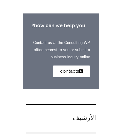
how can we help you?
Contact us at the Consulting WP
office nearest to you or submit a
business inquiry online.
contacts
الأرشيف