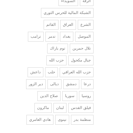
الرقة
السويداء
الشبكة المالية للحرس الثوري
الشرع
العراق
القائم
الموصل
بغداد
تدمر
ترامب
تلال حمرين
توم باراك
جبال مكحول
حزب الله
حزب الله العراقي
حلب
داعش
درعا
دمشق
ديالى
دير الزور
روسيا
سوريا
صلاح الدين
فيلق القدس
لبنان
ماكرون
منظمة بدر
نينوى
هادي العامري