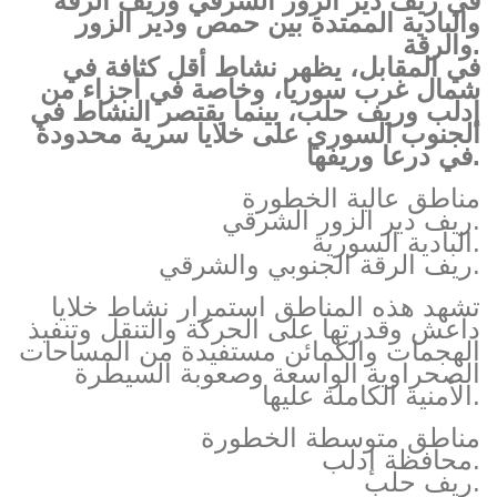
في ريف دير الزور الشرقي وريف الرقة
والبادية الممتدة بين حمص ودير الزور
والرقة.
في المقابل، يظهر نشاط أقل كثافة في
شمال غرب سوريا، وخاصة في أجزاء من
إدلب وريف حلب، بينما يقتصر النشاط في
الجنوب السوري على خلايا سرية محدودة
في درعا وريفها.
مناطق عالية الخطورة
ريف دير الزور الشرقي.
البادية السورية.
ريف الرقة الجنوبي والشرقي.
تشهد هذه المناطق استمرار نشاط خلايا
داعش وقدرتها على الحركة والتنقل وتنفيذ
الهجمات والكمائن مستفيدة من المساحات
الصحراوية الواسعة وصعوبة السيطرة
الأمنية الكاملة عليها.
مناطق متوسطة الخطورة
محافظة إدلب.
ريف حلب.