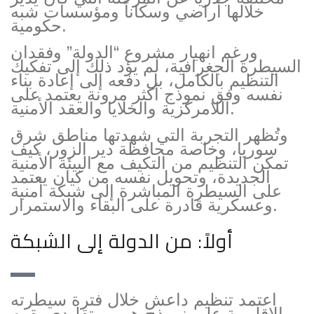
خلالها أراضي وسكاناً ومؤسسات شبه
حكومية.
ورغم انهيار مشروع “الدولة” وفقدان
السيطرة الجغرافية، لم يؤد ذلك إلى تفكيك
التنظيم بالكامل، بل دفعه إلى إعادة بناء
نفسه وفق نموذج أكثر مرونة يعتمد على
اللامركزية والخلايا والعقد الأمنية.
وتُظهر التجربة التي شهدتها مناطق شرق
سوريا، وخاصة محافظة دير الزور، كيف
تمكن التنظيم من التكيف مع البيئة الأمنية
الجديدة، وتحويل نفسه من كيان يعتمد
على السيطرة المباشرة إلى شبكة أمنية
وعسكرية قادرة على البقاء والاستمرار.
أولاً: من الدولة إلى الشبكة
اعتمد تنظيم داعش خلال فترة سيطرته
الإقليمية على نموذج هرمي تقليدي يقوم