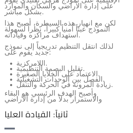
على إدارة الأراضي والسكان والموارد
بشكل مباشر.
لكن مع انهيار هذه السيطرة، أصبح هذا
النموذج عبئاً أمنياً كبيراً، نظراً لسهولة
استهداف مراكزه وقياداته.
لذلك انتقل التنظيم تدريجياً إلى نموذج
جديد يقوم على:
اللامركزية.
تقليل البصمة التنظيمية.
الاعتماد على الخلايا الصغيرة.
الفصل بين الوحدات التشغيلية.
زيادة المرونة في الحركة والتنقل.
وأصبح الهدف الرئيسي هو البقاء
والاستمرار بدلاً من إدارة الأراضي
ثانياً: القيادة العليا